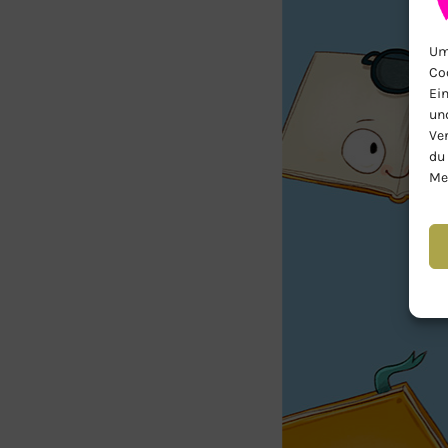
Um 
Co
Ein
un
Ve
du
Me