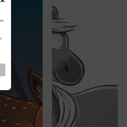
en.
n